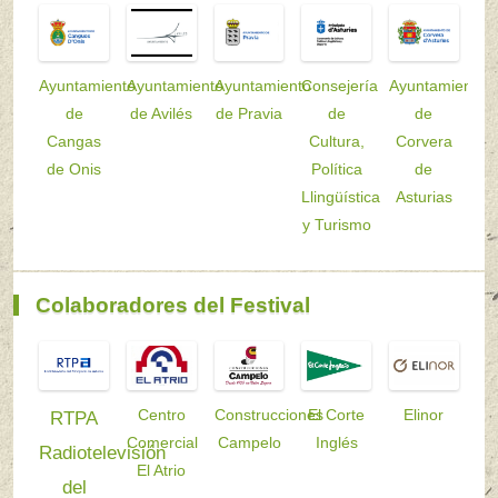
Ayuntamiento
Ayuntamiento
Ayuntamiento
Consejería
Ayuntamiento
de
de Avilés
de Pravia
de
de
Cangas
Cultura,
Corvera
de Onis
Política
de
Llingüística
Asturias
y Turismo
Colaboradores del Festival
Centro
Construcciones
El Corte
Elinor
RTPA
Comercial
Campelo
Inglés
Radiotelevisión
El Atrio
del