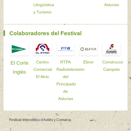
Llingüística
Asturias
y Turismo
Colaboradores del Festival
Centro
RTPA
Elinor
Construccione
El Corte
Comercial
Radiotelevisión
Campelo
Inglés
El Atrio
del
Principado
de
Asturias
Festival Intercélticu d'Avilés y Comarca