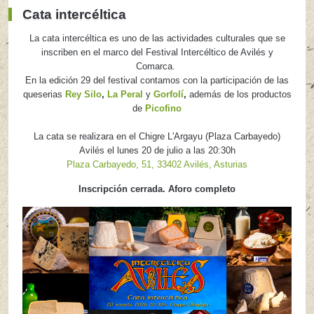
Cata intercéltica
La cata intercéltica es uno de las actividades culturales que se
Add filter
Limpiar
inscriben en el marco del Festival Intercéltico de Avilés y
Comarca.
En la edición 29 del festival contamos con la participación de las
queserias
Rey Silo
,
La Peral
y
Gorfolí
,
además de los productos
de
Picofino
La cata se realizara en el Chigre L'Argayu (Plaza Carbayedo)
Avilés el lunes 20 de julio a las 20:30h
Plaza Carbayedo, 51, 33402 Avilés, Asturias
Inscripción cerrada. Aforo completo