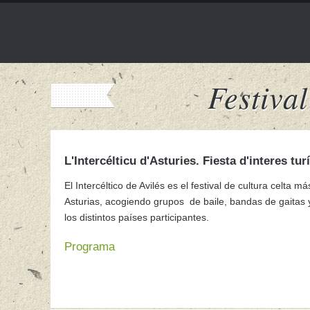
Festiva
L'Intercélticu d'Asturies. Fiesta d'interes tur
Ubicación principal en
La Exposición (Las M
Diversas actividades en la Comarca de Avilé
El Intercéltico de Avilés es el festival de cultura celta m
Asturias, acogiendo grupos de baile, bandas de gaitas 
los distintos países participantes.
Leer más
Programa