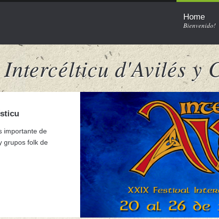
Home
Bienvenido!
l Intercélticu d'Avilés y
ísticu
.
eanas)
s.
ás importante de
y grupos folk de