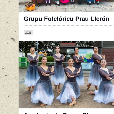
Grupu Folclóricu Prau Llerón
2026