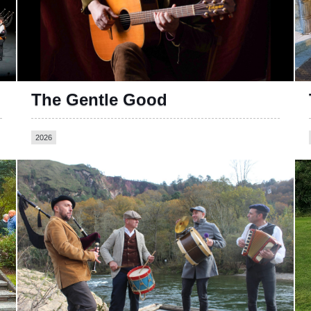
The Gentle Good
2026
https://www.instagram.com/bandina_los_muiles/