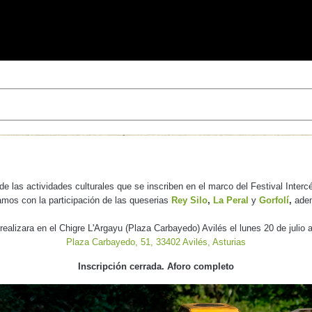
 de las actividades culturales que se inscriben en el marco del Festival Inter
tamos con la participación de las queserias
Rey Silo
,
La Peral
y
Gorfolí
,
ade
realizara en el Chigre L'Argayu (Plaza Carbayedo) Avilés el lunes 20 de julio 
Plaza Carbayedo, 51, 33402 Avilés, Asturias
Inscripción cerrada. Aforo completo