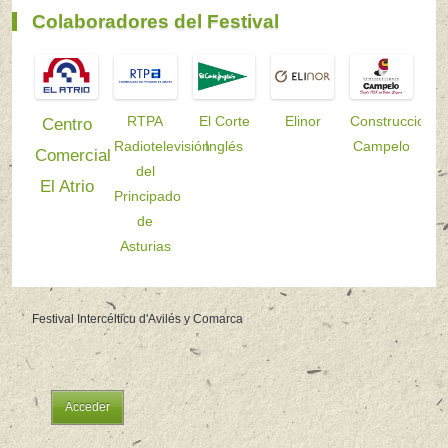
Colaboradores del Festival
RTPA
El Corte
Elinor
Construccione
Centro
Radiotelevisión
Inglés
Campelo
Comercial
del
El Atrio
Principado
de
Asturias
Festival Intercélticu d'Avilés y Comarca
Acceder