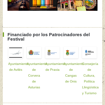
Financiado por los Patrocinadores del
Festival
Ayuntamiento
Ayuntamiento
Ayuntamiento
Ayuntamiento
Consejería
de Avilés
de
de Pravia
de
de
Corvera
Cangas
Cultura,
de
de Onis
Política
Asturias
Llingüística
y Turismo