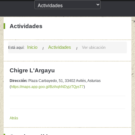
Actividades
Inicio
Actividades
Ver ubicación
Está aquí:
Chigre L'Argayu
Dirección:
Plaza Carbayedo, 51, 33402 Avilés, Asturias
(
https://maps.app.goo.gl/BzihqhNDyjzTQysT7
)
Atrás