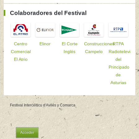
Colaboradores del Festival
Centro
Elinor
El Corte
Construcciones
RTPA
Comercial
Inglés
Campelo
Radiotelevisión
El Atrio
del
Principado
de
Asturias
Festival Intercélticu d'Avilés y Comarca
Acceder