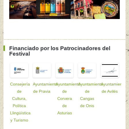
Financiado por los Patrocinadores del
Festival
Consejería
Ayuntamiento
Ayuntamiento
Ayuntamiento
Ayuntamiento
de
de Pravia
de
de
de Avilés
Cultura,
Corvera
Cangas
Política
de
de Onis
Llingüística
Asturias
y Turismo