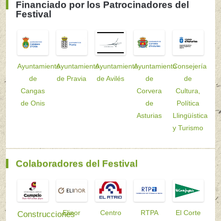
Financiado por los Patrocinadores del
Festival
Ayuntamiento
Ayuntamiento
Ayuntamiento
Ayuntamiento
Consejería
de
de Pravia
de Avilés
de
de
Cangas
Corvera
Cultura,
de Onis
de
Política
Asturias
Llingüística
y Turismo
Colaboradores del Festival
Elinor
Centro
RTPA
El Corte
Construcciones