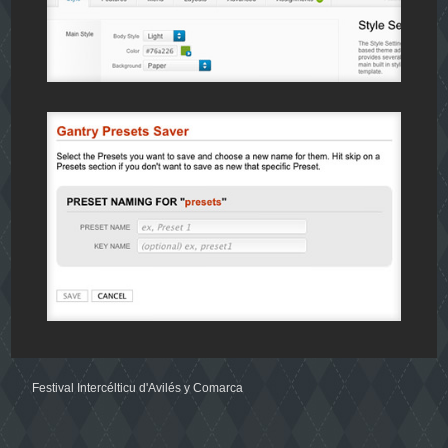
Festival Intercélticu d'Avilés y Comarca