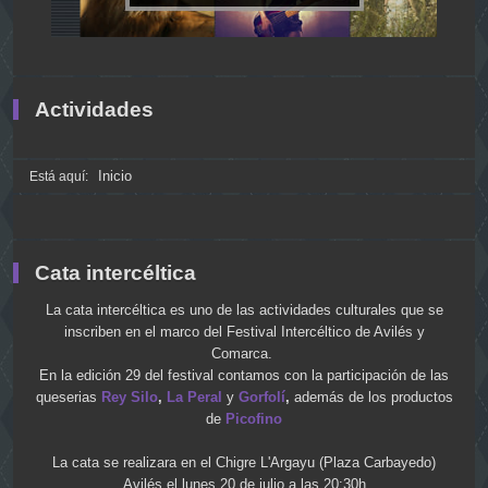
Actividades
Inicio
Está aquí:
Cata intercéltica
La cata intercéltica es uno de las actividades culturales que se
inscriben en el marco del Festival Intercéltico de Avilés y
Comarca.
En la edición 29 del festival contamos con la participación de las
queserias
Rey Silo
,
La Peral
y
Gorfolí
,
además de los productos
de
Picofino
La cata se realizara en el Chigre L'Argayu (Plaza Carbayedo)
Avilés el lunes 20 de julio a las 20:30h