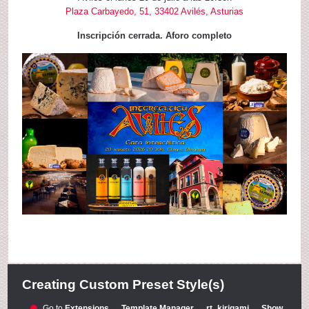
Plaza Carbayedo, 51, 33402 Avilés, Asturias
Inscripción cerrada. Aforo completo
Creating Custom Preset Style(s)
Go to
Extensions → Template Manager → rt_kirigami → Show